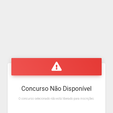
Concurso Não Disponível
O concurso selecionado não está liberado para inscrições.