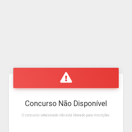
Concurso Não Disponível
O concurso selecionado não está liberado para inscrições.