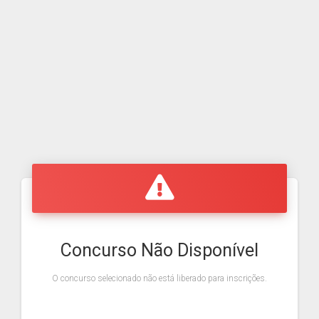
Concurso Não Disponível
O concurso selecionado não está liberado para inscrições.