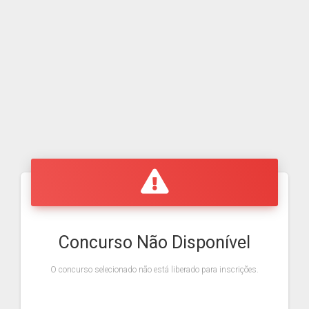
Concurso Não Disponível
O concurso selecionado não está liberado para inscrições.