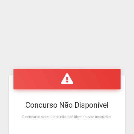
Concurso Não Disponível
O concurso selecionado não está liberado para inscrições.