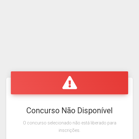
Concurso Não Disponível
O concurso selecionado não está liberado para
inscrições.