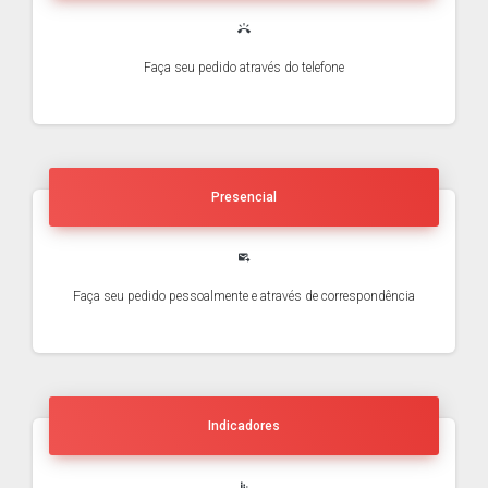
ring_volume
Faça seu pedido através do telefone
Presencial
outgoing_mail
Faça seu pedido pessoalmente e através de correspondência
Indicadores
stacked_bar_chart